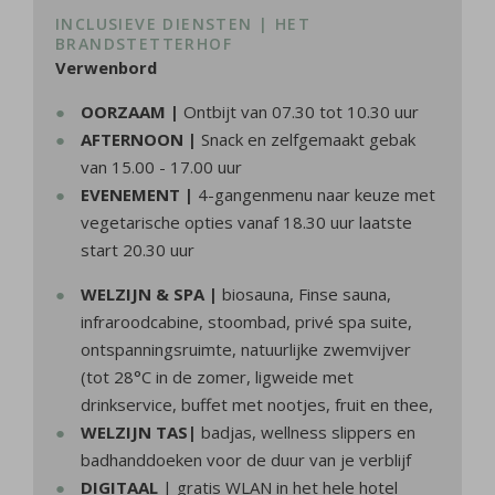
INCLUSIEVE DIENSTEN | HET
BRANDSTETTERHOF
Verwenbord
OORZAAM |
Ontbijt van 07.30 tot 10.30 uur
AFTERNOON |
Snack en zelfgemaakt gebak
van 15.00 - 17.00 uur
EVENEMENT |
4-gangenmenu naar keuze met
vegetarische opties vanaf 18.30 uur laatste
start 20.30 uur
WELZIJN & SPA |
biosauna, Finse sauna,
infraroodcabine, stoombad, privé spa suite,
ontspanningsruimte, natuurlijke zwemvijver
(tot 28°C in de zomer, ligweide met
drinkservice, buffet met nootjes, fruit en thee,
WELZIJN
TAS|
badjas, wellness slippers en
badhanddoeken voor de duur van je verblijf
DIGITAAL
| gratis WLAN in het hele hotel