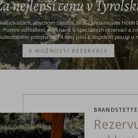
Za nejlepší
cenu v Tyrolsk
 našich silách, abychom zajistili, že si zarezervujete Hotel
. Pozdní odhlášení, noci navíc u speciálních rezervací a 
ouhodobého pobytu od 14 nocí jsou k dispozici pouze u n
K MOŽNOSTI REZERVACE
BRANDSTETTE
Rezervu