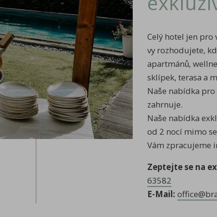
exkluzi
Celý hotel jen pro 
vy rozhodujete, kd
apartmánů, wellne
sklípek, terasa a 
Naše nabídka pro v
zahrnuje.
Naše nabídka exklu
od 2 nocí mimo sez
Vám zpracujeme in
Zeptejte se na ex
63582
E-Mail:
office@br