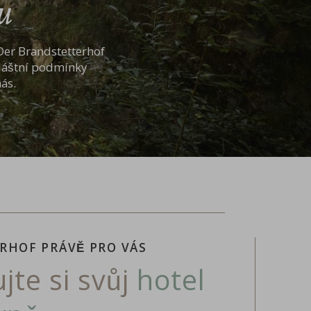
u
 Der Brandstetterhof
zvláštní podmínky
ás.
RHOF PRÁVĚ PRO VÁS
jte si svůj
hotel