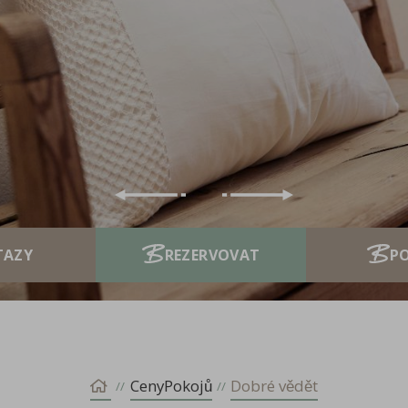
P
CenyPokojů
Dobré vědět