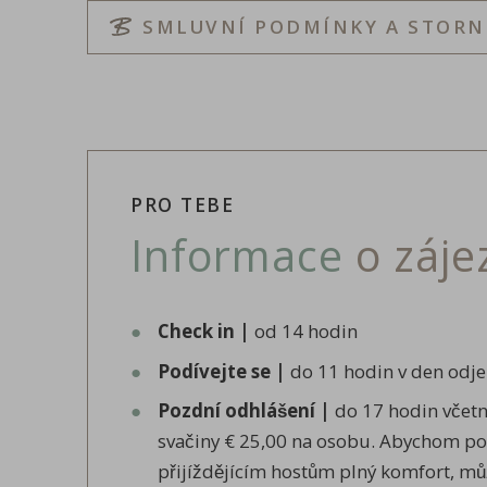
SMLUVNÍ PODMÍNKY A STOR
PRO TEBE
Informace
o záje
Check in |
od 14 hodin
Podívejte se |
do 11 hodin v den odj
Pozdní odhlášení |
do 17 hodin včet
svačiny € 25,00 na osobu. Abychom po
přijíždějícím hostům plný komfort, m