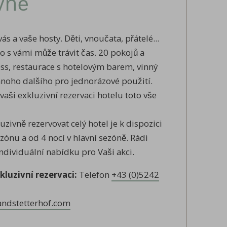
vně
vás a vaše hosty. Děti, vnoučata, přátelé...
o s vámi může trávit čas. 20 pokojů a
ss, restaurace s hotelovým barem, vinný
mnoho dalšího pro jednorázové použití.
aši exkluzivní rezervaci hotelu toto vše
zivně rezervovat celý hotel je k dispozici
ónu a od 4 nocí v hlavní sezóně. Rádi
dividuální nabídku pro Vaši akci.
kluzivní rezervaci:
Telefon
+43 (0)5242
andstetterhof.com