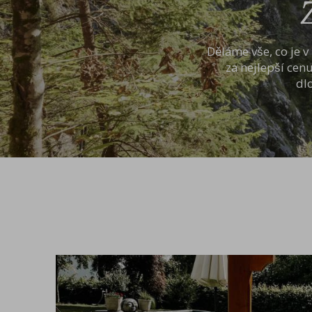
Děláme vše, co je v
za nejlepší cenu
dl