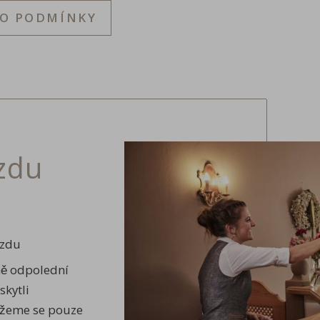
NO PODMÍNKY
zdu
ezdu
ně odpolední
skytli
ůžeme se pouze