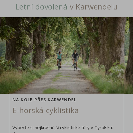
Letní dovolená
v Karwendelu
NA KOLE PŘES KARWENDEL
E-horská cyklistika
Vyberte si nejkrásnější cyklistické túry v Tyrolsku: