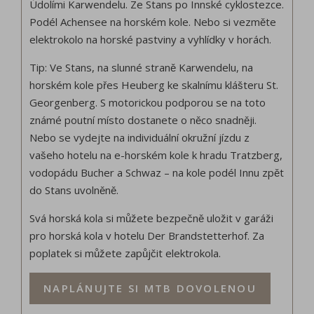
Údolími Karwendelu. Ze Stans po Innské cyklostezce.
Podél Achensee na horském kole. Nebo si vezměte
elektrokolo na horské pastviny a vyhlídky v horách.
Tip: Ve Stans, na slunné straně Karwendelu, na
horském kole přes Heuberg ke skalnímu klášteru St.
Georgenberg. S motorickou podporou se na toto
známé poutní místo dostanete o něco snadněji.
Nebo se vydejte na individuální okružní jízdu z
vašeho hotelu na e-horském kole k hradu Tratzberg,
vodopádu Bucher a Schwaz – na kole podél Innu zpět
do Stans uvolněně.
Svá horská kola si můžete bezpečně uložit v garáži
pro horská kola v hotelu Der Brandstetterhof. Za
poplatek si můžete zapůjčit elektrokola.
NAPLÁNUJTE SI MTB DOVOLENOU