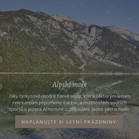
Alpské moře
Díky tyrkysově modré barvě vody, která některým letním
rekreantům připomene Karibik, a možnostem vodních
sportů u jezera Achensee si připadáte skoro jako u moře.
NAPLÁNUJTE SI LETNÍ PRÁZDNINY