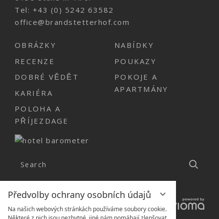
Tel:
+43 (0) 5242 63582
office@brandstetterhof.com
OBRÁZKY
NABÍDKY
RECENZE
POUKAZY
DOBRÉ VĚDĚT
POKOJE A
APARTMÁNY
KARIÉRA
POLOHA A
PŘÍJEZDAGE
Search
Předvolby ochrany osobních údajů
Na našich webových stránkách používáme soubory cookie.
Některé z nich jsou nezbytné, jiné nám pomáhají zlepšovat