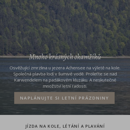
Mnoho krásných okamžiků
Osvěžující zmrzlina u jezera Achensee na výletě na kole.
Společná plavba lodí v šumivé vodě. Proleťte se nad
Karwendelem na padákovém kluzáku. A neskutečné
množství letní radosti.
NAPLÁNUJTE SI LETNÍ PRÁZDNINY
JÍZDA NA KOLE, LÉTÁNÍ A PLAVÁNÍ