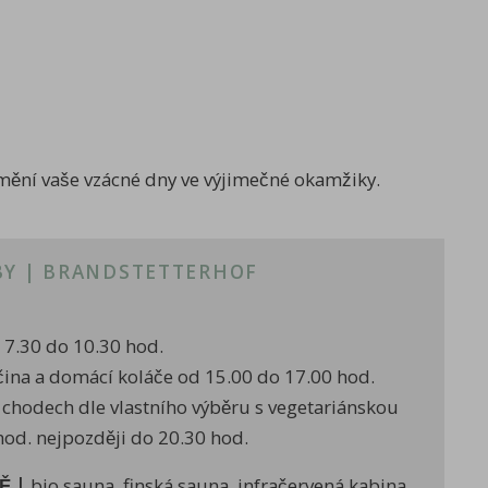
mění vaše vzácné dny ve výjimečné okamžiky.
BY | BRANDSTETTERHOF
 7.30 do 10.30 hod.
ina a domácí koláče od 15.00 do 17.00 hod.
chodech dle vlastního výběru s vegetariánskou
od. nejpozději do 20.30 hod.
Ě |
bio sauna, finská sauna, infračervená kabina,