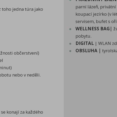
parní lázeň, privátn
z toho jedna túra jako
koupací jezírko (v l
servisem, bufet s oří
WELLNESS BAG|
žu
pobytu.
DIGITAL
| WLAN zda
OBSLUHA |
tyrolsk
žnosti občerstvení)
el
minut)
obotu nebo v neděli.
 se konají za každého