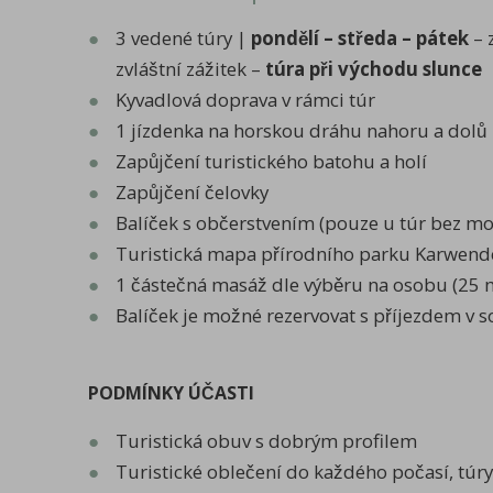
3 vedené túry |
pondělí – středa – pátek
– 
zvláštní zážitek –
túra při východu slunce
Kyvadlová doprava v rámci túr
1 jízdenka na horskou dráhu nahoru a dolů
Zapůjčení turistického batohu a holí
Zapůjčení čelovky
Balíček s občerstvením (pouze u túr bez mo
Turistická mapa přírodního parku Karwend
1 částečná masáž dle výběru na osobu (25 
Balíček je možné rezervovat s příjezdem v s
PODMÍNKY ÚČASTI
Turistická obuv s dobrým profilem
Turistické oblečení do každého počasí, túry