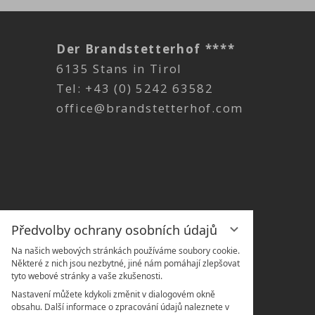
Der Brandstetterhof ****
6135 Stans in Tirol
Tel:
+43 (0) 5242 63582
office@brandstetterhof.com
Předvolby ochrany osobních údajů
Na našich webových stránkách používáme soubory cookie.
Některé z nich jsou nezbytné, jiné nám pomáhají zlepšovat
tyto webové stránky a vaše zkušenosti.
Nastavení můžete kdykoli změnit v dialogovém okně
obsahu. Další informace o zpracování údajů naleznete v