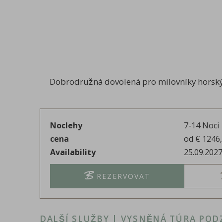
Dobrodružná dovolená pro milovníky horskýc
Noclehy
7-14
Noci
cena
od
€
1246
Availability
25.09.202
REZERVOVAT
DALŠÍ SLUŽBY | VYSNĚNÁ TÚRA POD