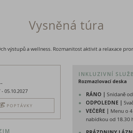
Vysněná túra
h výstupů a wellness. Rozmanitost aktivit a relaxace pro
INKLUZIVNÍ SLUŽ
Rozmazlovací deska
,–
7
-
05.10.2027
RÁNO |
Snídaně od
ODPOLEDNE |
Svač
POPTÁVKY
VEČEŘE |
Menu o 4 
nabídkou od 18.30 h
ZIM
PRÁZDNINY LÁZN