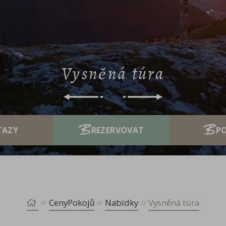
Vysněná túra
P
CenyPokojů
Nabídky
Vysněná túra