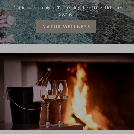
„Nur in einem ruhigen Teich spiegelt sich das Licht der
Sterne.“
NATUR WELLNESS