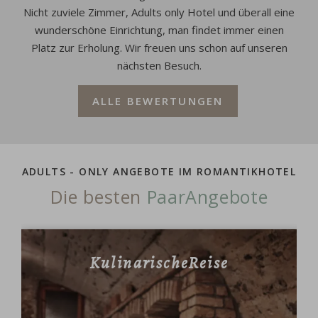
Nicht zuviele Zimmer, Adults only Hotel und überall eine
wunderschöne Einrichtung, man findet immer einen
Platz zur Erholung. Wir freuen uns schon auf unseren
nächsten Besuch.
ALLE BEWERTUNGEN
ADULTS - ONLY ANGEBOTE IM ROMANTIKHOTEL
Die besten
PaarAngebote
KulinarischeReise