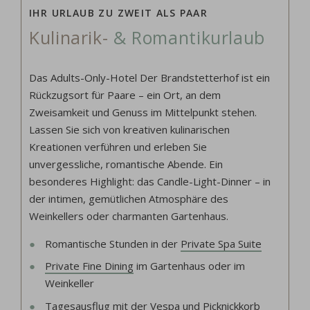
IHR URLAUB ZU ZWEIT ALS PAAR
Kulinarik-
& Romantikurlaub
Das Adults-Only-Hotel Der Brandstetterhof ist ein
Rückzugsort für Paare – ein Ort, an dem
Zweisamkeit und Genuss im Mittelpunkt stehen.
Lassen Sie sich von kreativen kulinarischen
Kreationen verführen und erleben Sie
unvergessliche, romantische Abende. Ein
besonderes Highlight: das Candle-Light-Dinner – in
der intimen, gemütlichen Atmosphäre des
Weinkellers oder charmanten Gartenhaus.
Romantische Stunden in der
Private Spa Suite
Private Fine Dining
im Gartenhaus oder im
Weinkeller
Tagesausflug mit der Vespa und Picknickkorb