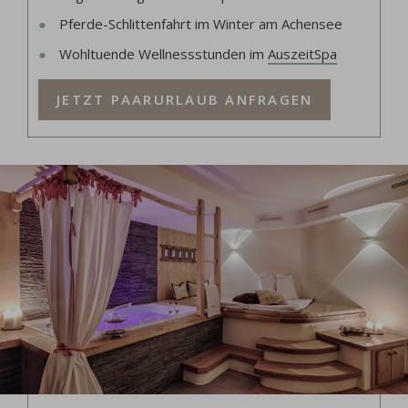
Pferde-Schlittenfahrt im Winter am Achensee
Wohltuende Wellnessstunden im
AuszeitSpa
JETZT PAARURLAUB ANFRAGEN