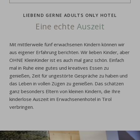
LIEBEND GERNE ADULTS ONLY HOTEL
Eine echte
Auszeit
Mit mittlerweile fünf erwachsenen Kindern können wir
aus eigener Erfahrung berichten. Wir lieben Kinder, aber
OHNE KleinKinder ist es auch mal ganz schön. Einfach
mal in Ruhe eine gutes und kreatives Essen zu
genießen, Zeit für ungestörte Gespräche zu haben und
das Leben in vollen Zügen zu genießen. Das schätzen
ganz besonders Eltern von kleinen Kindern, die Ihre
kinderlose Auszeit im Erwachsenenhotel in Tirol
verbringen.