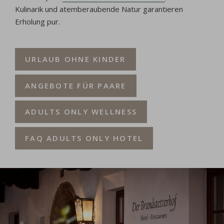
Kulinarik und atemberaubende Natur garantieren
Erholung pur.
URLAUB OHNE KINDER
ANGEBOTE FÜR PAARE
ADULTS ONLY WELLNESS
FAQ ADULTS ONLY HOTEL