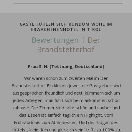
GÄSTE FÜHLEN SICH RUNDUM WOHL IM
ERWACHENENHOTEL IN TIROL
Bewertungen
| Der
Brandstetterhof
Frau S. H. (Tettnang, Deutschland)
Wir waren schon zum zweiten Mal im Der
Brandstetterhof. Ein kleines Juwel, die Gastgeber sind
ausgesprochen freundlich und nett, kümmern sich um
jedes Anliegen, man fühlt sich beim ankommen schon
zuhause. Die Zimmer sind sehr schön und sauber und
das Essen ist einfach täglich ein Highlight, vom
Frühstück bis zum Abendessen. Und der Slogan des
Hotels „ klein, fein und glücklich sein“ trifft zu 100% zu.