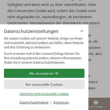
Gültigkeit und dient nicht zu Ihrer Identifikation. Über
den Conversion-Cookie wird, sofern das Cookie noch
nicht abgelaufen ist, nachvollzogen, ob bestimmte
Unterseiten, beispielsweise der Warenkorb von einem
Online-Shop-System, auf unserer Internetseite
Datenschutzeinstellungen
aufgerufen wurden. Durch den Conversion-Cookie
Wir nutzen Cookies auf unserer Website. Einige von ihnen
können sowohl wir als auch Google nachvollziehen, ob
sind essenziell, während andere uns helfen, diese Website
ein Nutzer, der über eine AdWords-Anzeige auf unsere
und Ihre Erfahrung zu verbessern.
Internetseite gelangt ist, einen Umsatz generierte, also
Durch erneuten Aufruf des Consent-Dialogs können Sie
Ihre Einstellung jederzeit ändern. Weitere Informationen
einen Warenkauf vollzogen oder abgebrochen hat.
finden Sie in unseren Datenschutzhinweisen.
Die durch die Nutzung des Conversion-Cookies
Alle akzeptieren
erhobenen Daten und Informationen werden von
Google verwendet, um Besuchsstatistiken für unsere
Nur essenzielle Cookies
Internetseite zu erstellen. Diese Besuchsstatistiken
werden durch uns wiederum genutzt, um die
Übersicht nicht essenzieller Cookies
Gesamtanzahl der Nutzer zu ermitteln, welche über
Datenschutzhinweise
Impressum
Ads-Anzeigen an uns vermittelt wurden, also um den
MENÜ
GUTSCHEIN